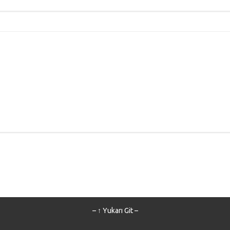
– ↑ Yukarı Git –