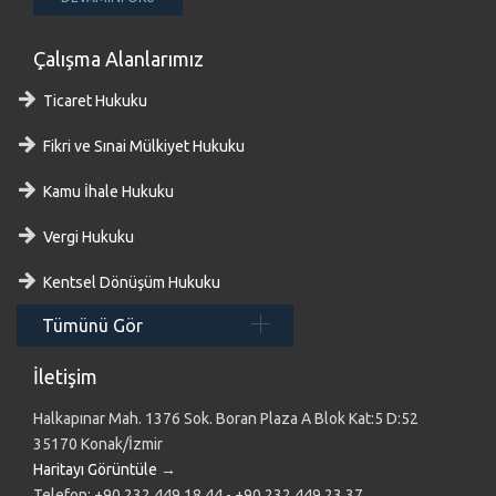
Çalışma Alanlarımız
Ticaret Hukuku
Fikri ve Sınai Mülkiyet Hukuku
Kamu İhale Hukuku
Vergi Hukuku
Kentsel Dönüşüm Hukuku
Tümünü Gör
İletişim
Halkapınar Mah. 1376 Sok. Boran Plaza A Blok Kat:5 D:52
35170 Konak/İzmir
Haritayı Görüntüle
→
Telefon: +90 232 449 18 44 - +90 232 449 23 37