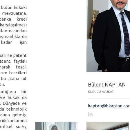
in bütün hukuki
i mevzuatına,
banka kredi
karşılaşılması
ırlanmasından
şmanlıklarda
 kadar işin
barı ile patent
atent, faydalı
arak tescil
rım tescilleri
bu alana ait
Bülent KAPTAN
ır.
rlığının bir
KURUCU AVUKAT
r ve hukuk da
r. Dünyada ve
kaptan@bkaptan.co
da teknolojik

ydana gelmiş,
 ciddi anlamda
arihsel süreç