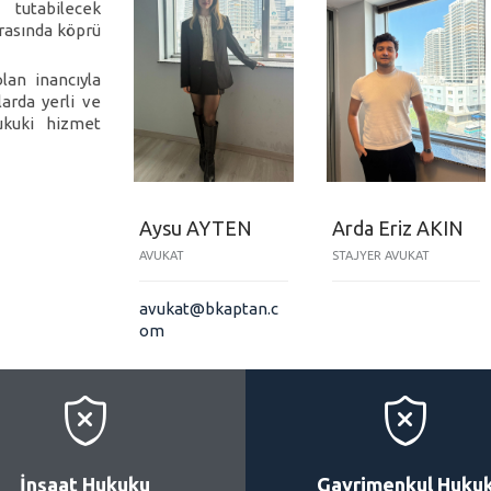
 tutabilecek
arasında köprü
lan inancıyla
arda yerli ve
ukuki hizmet
Aysu AYTEN
Arda Eriz AKIN
AVUKAT
STAJYER AVUKAT
avukat@bkaptan.c
om


İnşaat Hukuku
Gayrimenkul Huku