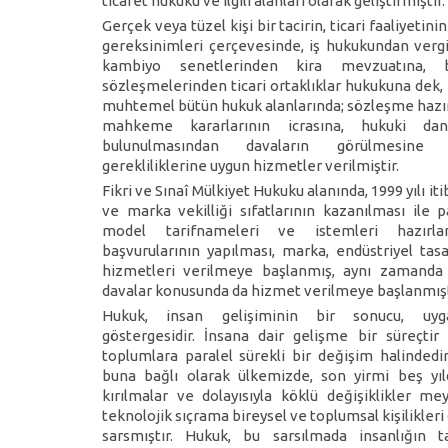
ticaret hukuku ve ilgili alanları olarak geliştirmiştir.
Gerçek veya tüzel kişi bir tacirin, ticari faaliyetin
gereksinimleri çerçevesinde, iş hukukundan verg
kambiyo senetlerinden kira mevzuatına, 
sözleşmelerinden ticari ortaklıklar hukukuna dek, 
muhtemel bütün hukuk alanlarında; sözleşme haz
mahkeme kararlarının icrasına, hukuki danı
bulunulmasından davaların görülmesine
gerekliliklerine uygun hizmetler verilmiştir.
Fikri ve Sınaî Mülkiyet Hukuku alanında, 1999 yılı iti
ve marka vekilliği sıfatlarının kazanılması ile p
model tarifnameleri ve istemleri hazırlan
başvurularının yapılması, marka, endüstriyel tasa
hizmetleri verilmeye başlanmış, aynı zamanda 
davalar konusunda da hizmet verilmeye başlanmışt
Hukuk, insan gelişiminin bir sonucu, uyga
göstergesidir. İnsana dair gelişme bir süreçti
toplumlara paralel sürekli bir değişim halindedi
buna bağlı olarak ülkemizde, son yirmi beş yıl
kırılmalar ve dolayısıyla köklü değişiklikler me
teknolojik sıçrama bireysel ve toplumsal kişilikleri
sarsmıştır. Hukuk, bu sarsılmada insanlığın t