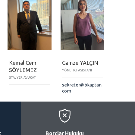
Kemal Cem
Gamze YALÇIN
SÖYLEMEZ
YÖNETICI ASISTANI
STAJYER AVUKAT
sekreter@bkaptan.
com

k
Borçlar Hukuku